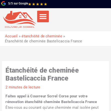
Aller
5/5 sur Google
Noté
★
★
★
★
★
au
5
contenu
sur
5
Accueil
étanchéité de cheminée
Étanchéité de cheminée Bastelicaccia France
Étanchéité de cheminée
Bastelicaccia France
2 minutes de lecture
Faites appel à Couvreur Sorrel Corse pour votre
rénovation étanchéité cheminée Bastelicaccia France
Êtes-vous au courant qu’une cheminée mal isolée peut