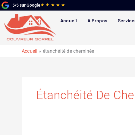
Aller
Noté
★
★
★
★
★
5/5 sur Google
au
5
contenu
sur
Accueil
A Propos
Service
5
Accueil
étanchéité de cheminée
Étanchéité De Ch