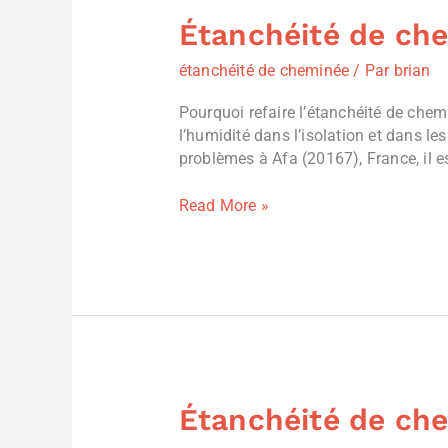
Étanchéité de che
Étanchéité
de
étanchéité de cheminée
/ Par
brian
cheminée
Afa
Pourquoi refaire l’étanchéité de chem
(20167),
l’humidité dans l’isolation et dans l
France
problèmes à Afa (20167), France, il es
Read More »
Étanchéité de che
Étanchéité
de