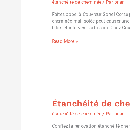
étanchéité de cheminée
/ Par
brian
cheminée
Bastelicaccia
Faites appel à Couvreur Sorrel Corse
France
cheminée mal isolée peut causer une p
bilan et intervenir si besoin. Chez Co
Read More »
Étanchéité de che
Étanchéité
de
étanchéité de cheminée
/ Par
brian
cheminée
Alata
Confiez la rénovation étanchéité che
(20167),