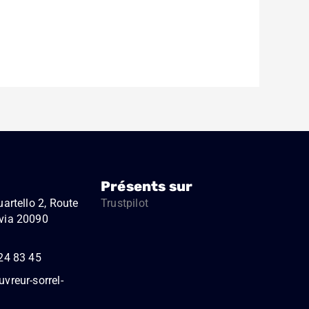
Présents sur
artello 2, Route
Trustpilot
via 20090
24 83 45
vreur-sorrel-