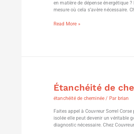
en matière de dépense énergétique ? P
Corse
mesure où cela s’avère nécessaire. C
Read More »
Étanchéité de che
Étanchéité
de
étanchéité de cheminée
/ Par
brian
cheminée
Ajaccio
Faites appel à Couvreur Sorrel Corse
Corse
isolée elle peut devenir un véritable g
diagnostic nécessaire. Chez Couvreur 