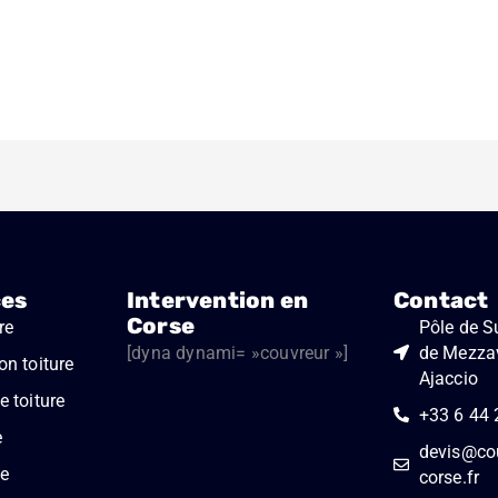
ces
Intervention en
Contact
Corse
re
Pôle de Su
[dyna dynami= »couvreur »]
de Mezza
on toiture
Ajaccio
 toiture
+33 6 44 
e
devis@cou
e
corse.fr