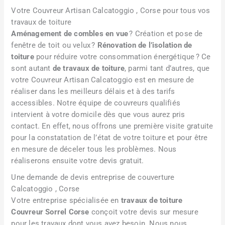
v
Votre Couvreur Artisan Calcatoggio , Corse pour tous vos
e
travaux de toiture
n
Aménagement de combles en vue
? Création et pose de
t
fenêtre de toit ou velux ?
Rénovation de l’isolation de
i
toiture
pour réduire votre consommation énergétique ? Ce
o
sont autant
de travaux de toiture
, parmi tant d’autres, que
n
votre Couvreur Artisan Calcatoggio est en mesure de
réaliser dans les meilleurs délais et à des tarifs
accessibles. Notre équipe de couvreurs qualifiés
intervient à votre domicile dès que vous aurez pris
contact. En effet, nous offrons une première visite gratuite
pour la constatation de l’état de votre toiture et pour être
en mesure de déceler tous les problèmes. Nous
réaliserons ensuite votre devis gratuit.
Une demande de devis entreprise de couverture
Calcatoggio , Corse
Votre entreprise spécialisée en
travaux de toiture
Couvreur Sorrel Corse
conçoit votre devis sur mesure
pour les travaux dont vous avez besoin. Nous nous