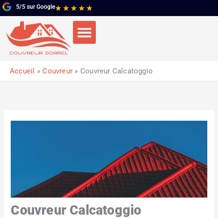
Aller
5/5 sur Google
Noté
★
★
★
★
★
au
5
contenu
sur
5
Accueil
Couvreur
Couvreur Calcatoggio
Couvreur Calcatoggio