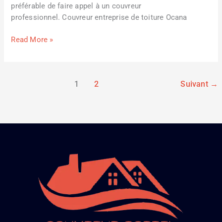
préférable de faire appel à un couvreur
professionnel. Couvreur entreprise de toiture Ocana
Read More »
1
2
Suivant
→