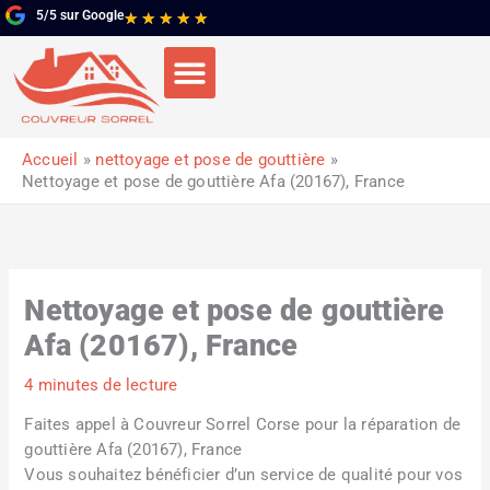
Aller
5/5 sur Google
Noté
★
★
★
★
★
au
5
contenu
sur
5
Accueil
nettoyage et pose de gouttière
Nettoyage et pose de gouttière Afa (20167), France
Nettoyage et pose de gouttière
Afa (20167), France
4 minutes de lecture
Faites appel à Couvreur Sorrel Corse pour la réparation de
gouttière Afa (20167), France
Vous souhaitez bénéficier d’un service de qualité pour vos