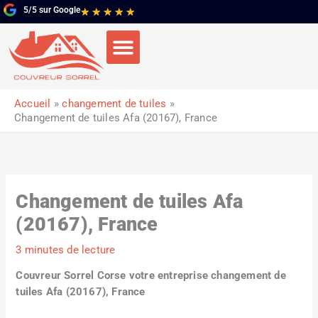
Aller
5/5 sur Google
Noté
★
★
★
★
★
au
5
contenu
sur
5
Accueil
changement de tuiles
Changement de tuiles Afa (20167), France
Changement de tuiles Afa
(20167), France
3 minutes de lecture
Couvreur Sorrel Corse votre entreprise changement de
tuiles Afa (20167), France