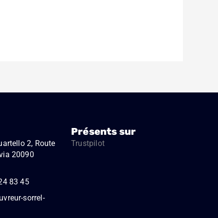
Présents sur
artello 2, Route
Trustpilot
via 20090
24 83 45
vreur-sorrel-