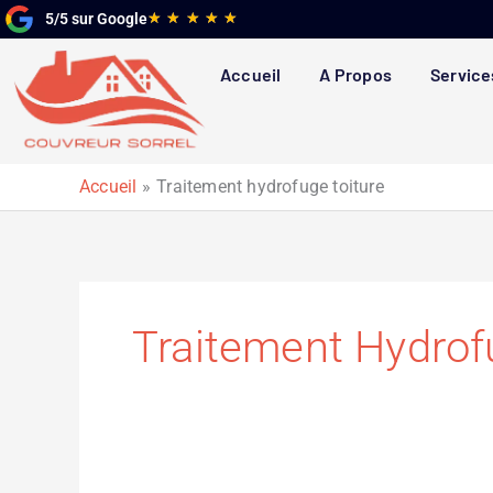
Aller
Noté
★
★
★
★
★
5/5 sur Google
au
5
contenu
sur
Accueil
A Propos
Service
5
Accueil
Traitement hydrofuge toiture
Traitement Hydrof