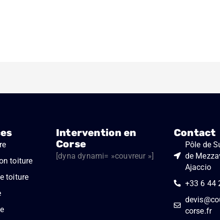
ces
Intervention en
Contact
Corse
re
Pôle de Su
[dyna dynami= »couvreur »]
de Mezza
on toiture
Ajaccio
 toiture
+33 6 44 
e
devis@cou
e
corse.fr