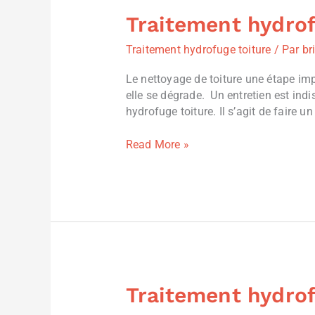
Traitement hydrof
Traitement
hydrofuge
Traitement hydrofuge toiture
/ Par
br
Alata
(20167),
Le nettoyage de toiture une étape imp
Corse
elle se dégrade. Un entretien est indi
hydrofuge toiture. Il s’agit de faire un
Read More »
Traitement hydrof
Traitement
hydrofuge