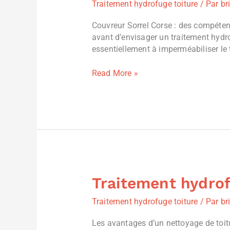
Traitement hydrofuge toiture
/ Par
br
toiture
à
Couvreur Sorrel Corse : des compétenc
Bastelicaccia,
avant d’envisager un traitement hydro
France
essentiellement à imperméabiliser le to
Read More »
Traitement hydrof
Traitement
hydrofuge
Traitement hydrofuge toiture
/ Par
br
toiture
Afa
Les avantages d’un nettoyage de toitu
(20167),