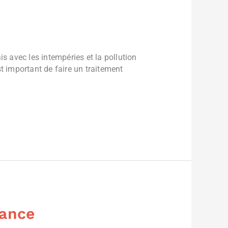
s avec les intempéries et la pollution
st important de faire un traitement
rance