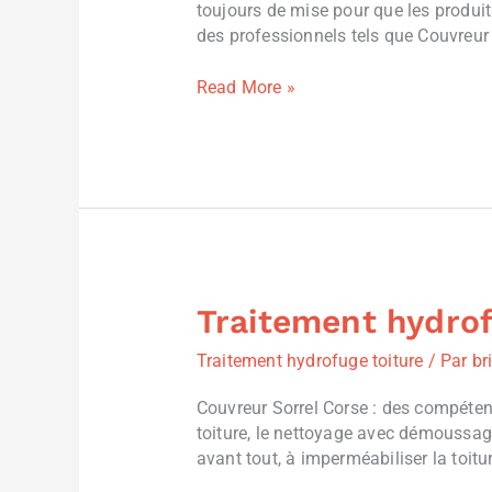
toujours de mise pour que les produit
France
des professionnels tels que Couvreur S
Read More »
Traitement hydrof
Traitement
hydrofuge
Traitement hydrofuge toiture
/ Par
br
toiture
Ajaccio
Couvreur Sorrel Corse : des compéten
Corse
toiture, le nettoyage avec démoussage
avant tout, à imperméabiliser la toitur