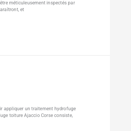
t être méticuleusement inspectés par
raîtront, et
ir appliquer un traitement hydrofuge
fuge toiture Ajaccio Corse consiste,