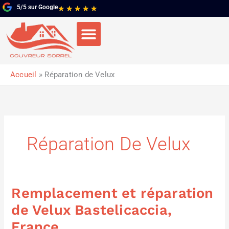
Aller
5/5 sur Google
Noté
★
★
★
★
★
au
5
contenu
sur
5
Accueil
Réparation de Velux
Réparation De Velux
Remplacement et réparation
Remplacement
et
de Velux Bastelicaccia,
réparation
France
de