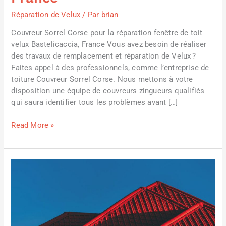
Velux
Réparation de Velux
/ Par
brian
Bastelicaccia,
France
Couvreur Sorrel Corse pour la réparation fenêtre de toit
velux Bastelicaccia, France Vous avez besoin de réaliser
des travaux de remplacement et réparation de Velux ?
Faites appel à des professionnels, comme l’entreprise de
toiture Couvreur Sorrel Corse. Nous mettons à votre
disposition une équipe de couvreurs zingueurs qualifiés
qui saura identifier tous les problèmes avant […]
Read More »
Remplacement
et
réparation
de
velux
Ajaccio,