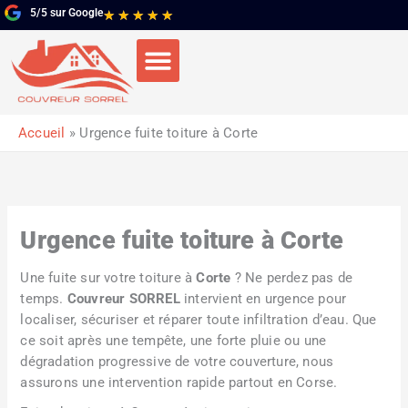
Aller
5/5 sur Google
Noté
★
★
★
★
★
au
5
contenu
sur
5
Accueil
Urgence fuite toiture à Corte
Urgence fuite toiture à Corte
Une fuite sur votre toiture à
Corte
? Ne perdez pas de
temps.
Couvreur SORREL
intervient en urgence pour
localiser, sécuriser et réparer toute infiltration d’eau. Que
ce soit après une tempête, une forte pluie ou une
dégradation progressive de votre couverture, nous
assurons une intervention rapide partout en Corse.