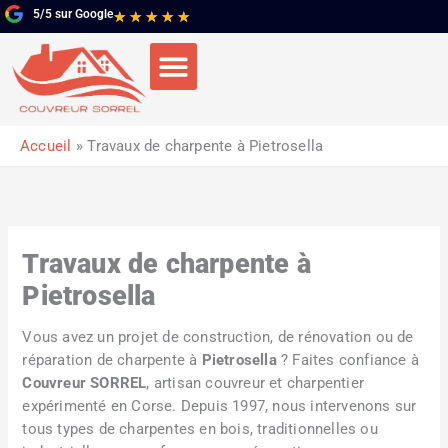
Aller
5/5 sur Google
Noté
★
★
★
★
★
au
5
contenu
sur
5
Accueil
Travaux de charpente à Pietrosella
Travaux de charpente à
Pietrosella
Vous avez un projet de construction, de rénovation ou de
réparation de charpente à
Pietrosella
? Faites confiance à
Couvreur SORREL
, artisan couvreur et charpentier
expérimenté en Corse. Depuis 1997, nous intervenons sur
tous types de charpentes en bois, traditionnelles ou