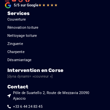
Noté
5/5 sur Google
★
★
★
★
★
5
Services
sur
Couverture
5
Rénovation toiture
Nettoyage toiture
Zinguerie
Charpente
Désamiantage
Intervention en Corse
[dyna dynami= »couvreur »]
Contact
Pôle de Suartello 2, Route de Mezzavia 20090
Ajaccio
+33 6 44 24 83 45