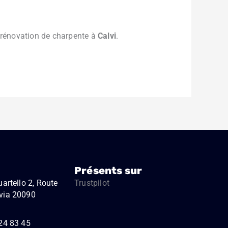
 rénovation de charpente à
Calvi
.
Présents sur
artello 2, Route
Trustpilot
via 20090
24 83 45