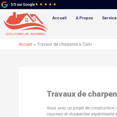
Aller
Noté
★
★
★
★
★
5/5 sur Google
au
5
contenu
sur
Accueil
A Propos
Service
5
Accueil
Travaux de charpente à Calvi
Travaux de charpent
Vous avez un projet de construction,
couvreur et charpentier expérimenté e