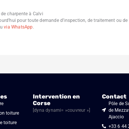
de charpente à Calvi
urd’hui pour toute demande d’inspection, de traitement ou de
u
via WhatsApp
.
ces
Intervention en
Contact
Corse
re
Pôle de Su
[dyna dynami= »couvreur »]
de Mezza
on toiture
Ajaccio
 toiture
+33 6 44 