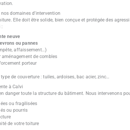
vation.
: nos domaines d’intervention
oiture. Elle doit être solide, bien conçue et protégée des agres
i
:
nte neuve
evrons ou pannes
mpête, affaissement…)
 aménagement de combles
forcement porteur
ype de couverture : tuiles, ardoises, bac acier, zinc…
nte à Calvi
en danger toute la structure du bâtiment. Nous intervenons pou
ées ou fragilisées
és ou pourris
ucture
nité de votre toiture