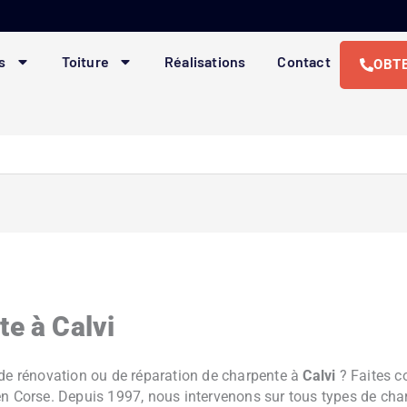
s
Toiture
Réalisations
Contact
OBTE
e à Calvi
 de rénovation ou de réparation de charpente à
Calvi
? Faites c
n Corse. Depuis 1997, nous intervenons sur tous types de char