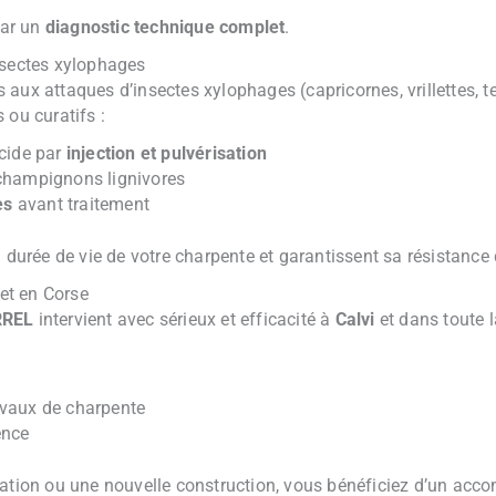
ar un
diagnostic technique complet
.
nsectes xylophages
aux attaques d’insectes xylophages (capricornes, vrillettes, t
 ou curatifs :
icide par
injection et pulvérisation
champignons lignivores
es
avant traitement
a durée de vie de votre charpente et garantissent sa résistance
 et en Corse
RREL
intervient avec sérieux et efficacité à
Calvi
et dans toute 
avaux de charpente
ence
vation ou une nouvelle construction, vous bénéficiez d’un acc