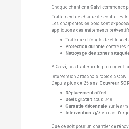
Chaque chantier à
Calvi
commence p
Traitement de charpente contre les i
Les charpentes en bois sont exposées 
appliquons des traitements préventifs
Traitement fongicide et insect
Protection durable
contre les 
Nettoyage des zones attaqué
À
Calvi
, nos traitements prolongent l
Intervention artisanale rapide à Calvi
Depuis plus de 25 ans,
Couvreur SO
Déplacement offert
Devis gratuit
sous 24h
Garantie décennale
sur les tr
Intervention 7j/7
en cas d’urg
Que ce soit pour un chantier de réno