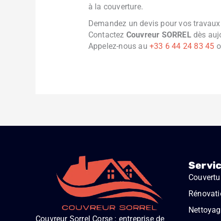
à la couverture.
Demandez un devis pour vos travaux 
Contactez
Couvreur SORREL
dès aujo
Appelez-nous au
+33 6 44 24 83 45
o
Servi
Couvertu
Rénovati
Nettoyage
Couvreur Sorrel Corse : entreprise de