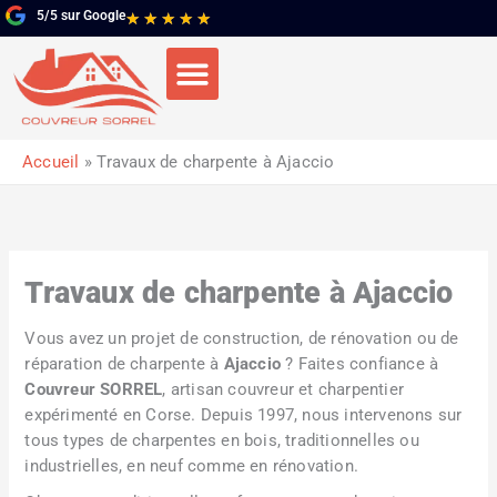
Aller
5/5 sur Google
Noté
★
★
★
★
★
au
5
contenu
sur
5
Accueil
Travaux de charpente à Ajaccio
Travaux de charpente à Ajaccio
Vous avez un projet de construction, de rénovation ou de
réparation de charpente à
Ajaccio
? Faites confiance à
Couvreur SORREL
, artisan couvreur et charpentier
expérimenté en Corse. Depuis 1997, nous intervenons sur
tous types de charpentes en bois, traditionnelles ou
industrielles, en neuf comme en rénovation.