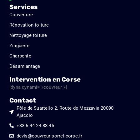
5
Services
sur
Couverture
5
Rénovation toiture
Nettoyage toiture
Zinguerie
Charpente
Désamiantage
Intervention en Corse
[dyna dynami= »couvreur »]
Contact
Pôle de Suartello 2, Route de Mezzavia 20090
Ajaccio
+33 6 44 24 83 45
devis@couvreur-sorrel-corse.fr