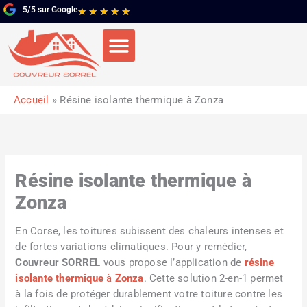
Aller
5/5 sur Google
Noté
★
★
★
★
★
au
5
contenu
sur
5
Accueil
Résine isolante thermique à Zonza
Résine isolante thermique à
Zonza
En Corse, les toitures subissent des chaleurs intenses et
de fortes variations climatiques. Pour y remédier,
Couvreur SORREL
vous propose l’application de
résine
isolante thermique
à
Zonza
. Cette solution 2-en-1 permet
à la fois de protéger durablement votre toiture contre les