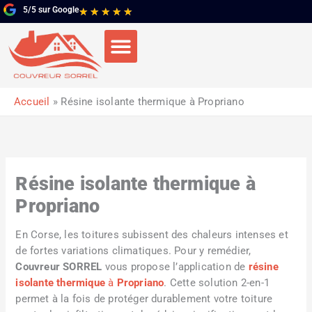
Aller
5/5 sur Google
Noté
★
★
★
★
★
au
5
contenu
sur
5
Accueil
Résine isolante thermique à Propriano
Résine isolante thermique à
Propriano
En Corse, les toitures subissent des chaleurs intenses et
de fortes variations climatiques. Pour y remédier,
Couvreur SORREL
vous propose l’application de
résine
isolante thermique
à
Propriano
. Cette solution 2-en-1
permet à la fois de protéger durablement votre toiture