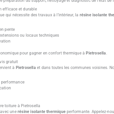
 préparation du support, nettoyage et diagnostic de l’état de l
n efficace et durable
e qui nécessite des travaux à l’intérieur, la
résine isolante t
en pente
 extensions ou locaux techniques
vation
 économique pour gagner en confort thermique à
Pietrosella
.
vis gratuit
ervient à
Pietrosella
et dans toutes les communes voisines. N
 performance
ication
 toiture à Pietrosella
n avec une
résine isolante thermique
performante. Appelez-no