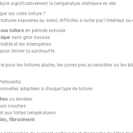
réduire significativement la température intérieure en été.
ue sur votre toiture ?
toitures exposées au soleil, difficiles à isoler par l’intérieur ou
ous toiture
en période estivale
mique
sans gros travaux
midité et les intempéries
pour limiter la surchauffe
éale pour les toitures plates, les zones peu accessibles ou les
ietrosella
onnelles adaptées à chaque type de toiture :
ches
ou teintées
eurs couches
t aux fortes températures
inc, fibrociment