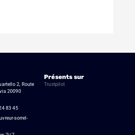
Présents sur
artello 2, Route
Trustpilot
via 20090
24 83 45
vreur-sorrel-
on 7j/7