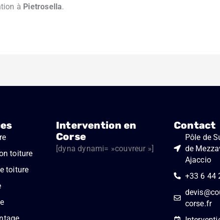
ntion à
Pietrosella
.
ces
Intervention en
Contact
Corse
re
Pôle de Su
[dyna dynami= »couvreur »]
de Mezza
on toiture
Ajaccio
 toiture
+33 6 44 
e
devis@cou
e
corse.fr
ntage
Interventi