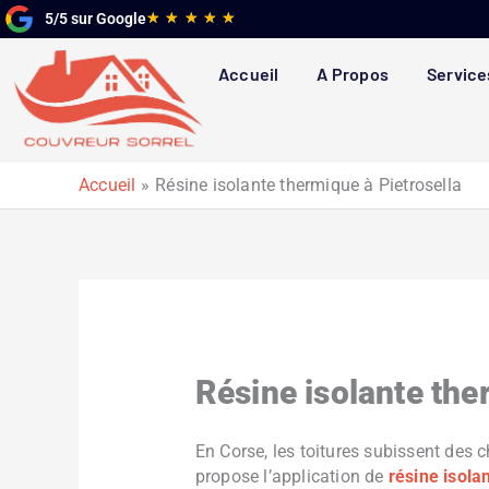
Aller
Noté
★
★
★
★
★
5/5 sur Google
au
5
contenu
sur
Accueil
A Propos
Service
5
Accueil
Résine isolante thermique à Pietrosella
Résine isolante the
En Corse, les toitures subissent des c
propose l’application de
résine isola