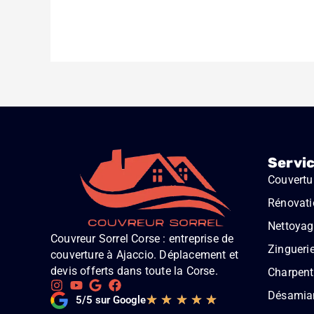
Servi
Couvertu
Rénovati
Nettoyage
Couvreur Sorrel Corse : entreprise de
Zingueri
couverture à Ajaccio. Déplacement et
devis offerts dans toute la Corse.
Charpent
Désamia
Noté
★
★
★
★
★
5/5 sur Google