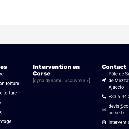
ces
Intervention en
Contact
Corse
re
Pôle de Su
[dyna dynami= »couvreur »]
de Mezza
on toiture
Ajaccio
 toiture
+33 6 44 
e
devis@cou
e
corse.fr
ntage
Interventi