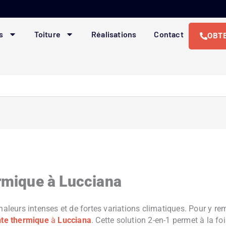
s
Toiture
Réalisations
Contact
OBTE
rmique à Lucciana
haleurs intenses et de fortes variations climatiques. Pour y re
nte thermique
à
Lucciana
. Cette solution 2-en-1 permet à la f