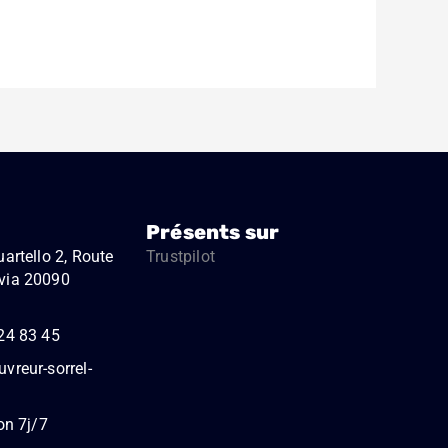
Présents sur
artello 2, Route
Trustpilot
via 20090
24 83 45
vreur-sorrel-
on 7j/7