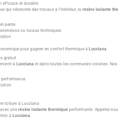
n efficace et durable
e qui nécessite des travaux à l’intérieur, la
résine isolante t
en pente
 extensions ou locaux techniques
vation
 économique pour gagner en confort thermique à
Lucciana
.
s gratuit
ervient à
Lucciana
et dans toutes les communes voisines. Nos
 performance
ication
e toiture à Lucciana
n avec une
résine isolante thermique
performante. Appelez-no
ntion à
Lucciana
.