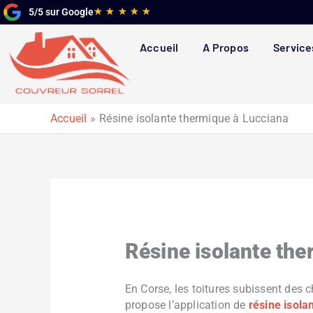
Aller
Noté
★
★
★
★
★
5/5 sur Google
au
5
contenu
sur
Accueil
A Propos
Service
5
Accueil
Résine isolante thermique à Lucciana
Résine isolante the
En Corse, les toitures subissent des c
propose l’application de
résine isola