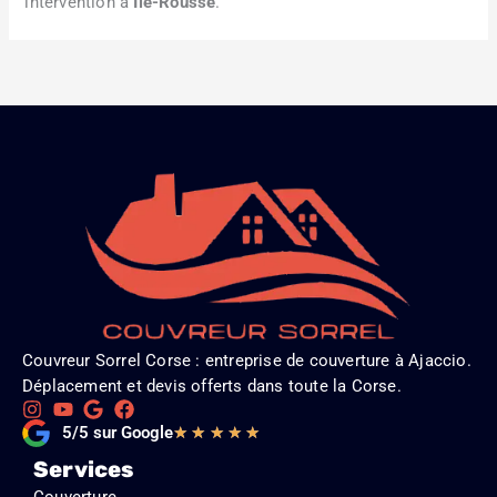
intervention à
Île-Rousse
.
Couvreur Sorrel Corse : entreprise de couverture à Ajaccio.
Déplacement et devis offerts dans toute la Corse.
Noté
5/5 sur Google
★
★
★
★
★
5
Services
sur
Couverture