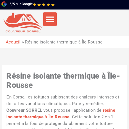
Aller
5/5 sur Google
Noté
★
★
★
★
★
au
5
contenu
sur
5
Accueil
Résine isolante thermique à Île-Rousse
Résine isolante thermique à Île-
Rousse
En Corse, les toitures subissent des chaleurs intenses et
de fortes variations climatiques. Pour y remédier,
Couvreur SORREL
vous propose l’application de
résine
isolante thermique
à
Île-Rousse
. Cette solution 2-en-1
permet à la fois de protéger durablement votre toiture