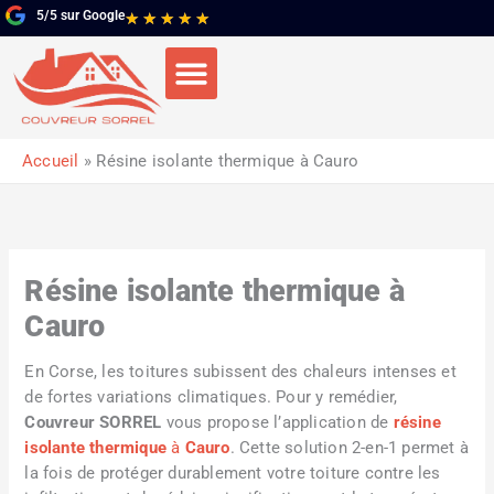
Aller
5/5 sur Google
Noté
★
★
★
★
★
au
5
contenu
sur
5
Accueil
Résine isolante thermique à Cauro
Résine isolante thermique à
Cauro
En Corse, les toitures subissent des chaleurs intenses et
de fortes variations climatiques. Pour y remédier,
Couvreur SORREL
vous propose l’application de
résine
isolante thermique
à
Cauro
. Cette solution 2-en-1 permet à
la fois de protéger durablement votre toiture contre les