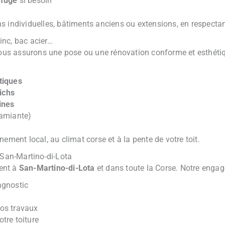
ofuge
si besoin
s individuelles, bâtiments anciens ou extensions, en respectan
zinc, bac acier…
 nous assurons une pose ou une rénovation conforme et esthétiq
tiques
ichs
ines
amiante)
ement local, au climat corse et à la pente de votre toit.
 San-Martino-di-Lota
ent à
San-Martino-di-Lota
et dans toute la Corse. Notre enga
agnostic
os travaux
tre toiture