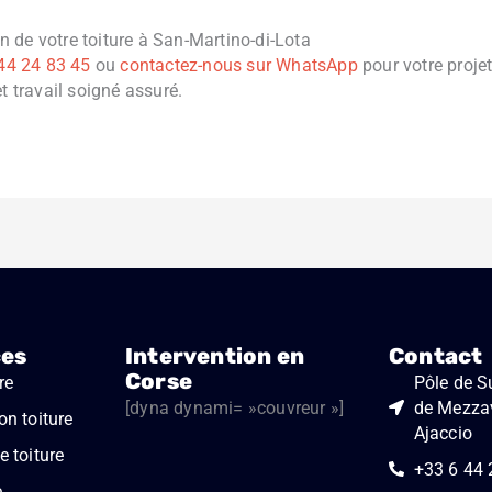
 de votre toiture à San-Martino-di-Lota
44 24 83 45
ou
contactez-nous sur WhatsApp
pour votre projet
et travail soigné assuré.
ces
Intervention en
Contact
Corse
re
Pôle de Su
[dyna dynami= »couvreur »]
de Mezza
on toiture
Ajaccio
 toiture
+33 6 44 
e