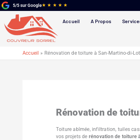
Aller
Noté
★
★
★
★
★
5/5 sur Google
au
5
contenu
sur
Accueil
A Propos
Service
5
Accueil
Rénovation de toiture à San-Martino-di-Lo
Rénovation de toit
Toiture abîmée, infiltration, tuiles 
vos projets de
rénovation de toiture