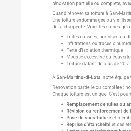
rénovation partielle ou complète, av
Quand rénover sa toiture à San-Marti
Une toiture endommagée ou vieillissan
de la charpente. Voici les signes qui d
Tuiles cassées, poreuses ou d
Infiltrations ou traces d’humid
Perte d’isolation thermique
Mousse excessive ou couvertu
Toiture datant de plus de 20 à
À
San-Martino-di-Lota
, notre équipe 
Rénovation partielle ou complète : no
Chaque toiture est unique. C’est pou
Remplacement de tuiles ou a
Révision ou renforcement de 
Pose de sous-toiture
et membr
Reprise d’étanchéité
et des él