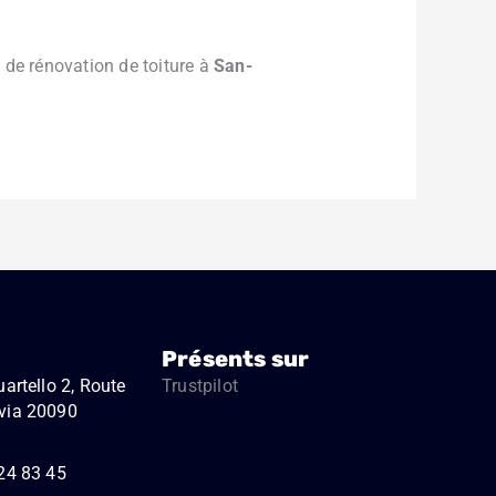
 de rénovation de toiture à
San-
Présents sur
artello 2, Route
Trustpilot
via 20090
24 83 45