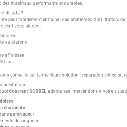
ec des matériaux performants et durables.
no-di-Lota ?
te peut rapidement entraîner des problèmes d’infiltration, de 
oivent vous alerter :
éplacées
ité au plafond
re affaissée
 30 ans
vous conseille sur la meilleure solution : réparation ciblée ou 
s prestations
rquoi
Couvreur SORREL
adapte ses interventions à votre situati
rdoises
la charpente
ane pare-vapeur
éments de zinguerie