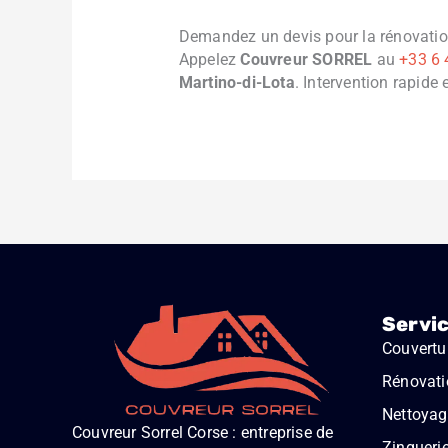
Demandez un devis pour la rénovation
Appelez
Couvreur SORREL
au
+33 6 
Martino-di-Lota
. Intervention rapide 
Servi
Couvertu
Rénovati
Nettoyage
Couvreur Sorrel Corse : entreprise de
Zingueri