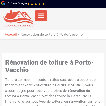
Aller
5/5 sur Google
Noté
★
★
★
★
★
au
5
contenu
sur
5
Accueil
Rénovation de toiture à Porto-Vecchio
Rénovation de toiture à Porto-
Vecchio
Toiture abîmée, infiltration, tuiles cassées ou besoin de
moderniser votre couverture ?
Couvreur SORREL
vous
accompagne pour tous vos projets de
rénovation de
toiture à Porto-Vecchio
et dans toute la Corse. Nous
intervenons sur tout type de toiture, en rénovation partielle