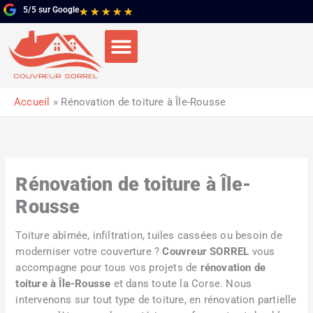
Aller
5/5 sur Google
Noté
★
★
★
★
★
au
5
contenu
sur
5
Accueil
Rénovation de toiture à Île-Rousse
Rénovation de toiture à Île-
Rousse
Toiture abîmée, infiltration, tuiles cassées ou besoin de
moderniser votre couverture ?
Couvreur SORREL
vous
accompagne pour tous vos projets de
rénovation de
toiture à Île-Rousse
et dans toute la Corse. Nous
intervenons sur tout type de toiture, en rénovation partielle