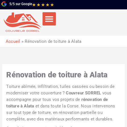
Aller
5/5 sur Google
Noté
★
★
★
★
★
au
5
contenu
sur
5
Accueil
Rénovation de toiture à Alata
Rénovation de toiture à Alata
Toiture abîmée, infiltration, tuiles cassées ou besoin de
moderniser votre couverture ?
Couvreur SORREL
vous
accompagne pour tous vos projets de
rénovation de
toiture à Alata
et dans toute la Corse. Nous intervenons
sur tout type de toiture, en rénovation partielle ou
complète, avec des matériaux performants et durables.