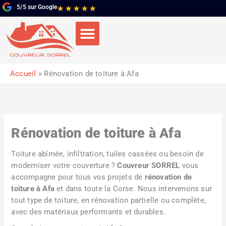
Aller
5/5 sur Google
Noté
★
★
★
★
★
au
5
contenu
sur
5
Accueil
Rénovation de toiture à Afa
Rénovation de toiture à Afa
Toiture abîmée, infiltration, tuiles cassées ou besoin de
moderniser votre couverture ?
Couvreur SORREL
vous
accompagne pour tous vos projets de
rénovation de
toiture à Afa
et dans toute la Corse. Nous intervenons sur
tout type de toiture, en rénovation partielle ou complète,
avec des matériaux performants et durables.