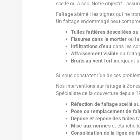
scellé ou à sec. Notre objectif : assurer
Faîtage abîmé : les signes qui ne tr
Un faîtage endommagé peut compromettr
Tuiles faîtières descellées o
Fissures dans le mortier
ou la
Infiltrations d’eau
dans les co
Affaissement visible
du faîta
Bruits au vent fort
indiquant un
Si vous constatez l’un de ces problè
Nos interventions sur faîtage à Zonz
Spécialiste de la couverture depuis 
Réfection de faîtage scellé
au 
Pose ou remplacement de faî
Dépose et repose des tuiles fa
Mise aux normes
et étanchéit
Consolidation de la ligne de f