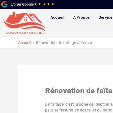
Aller
Noté
★
★
★
★
★
5/5 sur Google
au
5
contenu
sur
Accueil
A Propos
Service
5
Accueil
Rénovation de faîtage à Zonza
Rénovation de faît
Le faîtage, c’est la ligne de jonction
peut se fissurer, se desceller ou se s