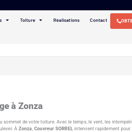
s
Toiture
Réalisations
Contact
OBTE
age à Zonza
 au sommet de votre toiture. Avec le temps, le vent, les intempé
oulever. À
Zonza
,
Couvreur SORREL
intervient rapidement pour