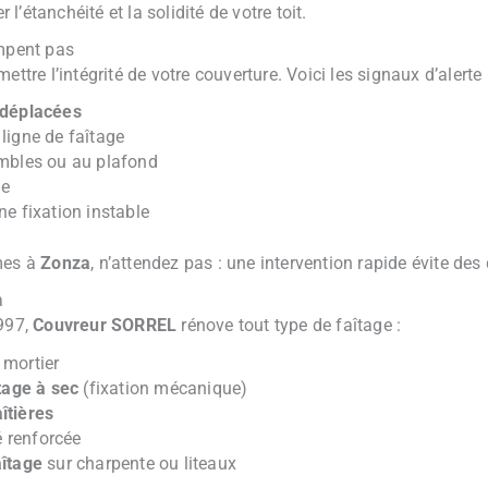
 l’étanchéité et la solidité de votre toit.
ompent pas
e l’intégrité de votre couverture. Voici les signaux d’alerte 
u déplacées
 ligne de faîtage
mbles ou au plafond
ge
e fixation instable
mes à
Zonza
, n’attendez pas : une intervention rapide évite de
a
1997,
Couvreur SORREL
rénove tout type de faîtage :
mortier
tage à sec
(fixation mécanique)
îtières
é renforcée
aîtage
sur charpente ou liteaux