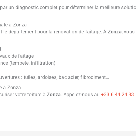
r un diagnostic complet pour déterminer la meilleure solution
nnale à Zonza
ut le département pour la rénovation de faîtage. À
Zonza
, vous
t
avaux de faîtage
ce (tempête, infiltration)
vertures : tuiles, ardoises, bac acier, fibrociment…
ge à Zonza
uriser votre toiture à
Zonza
. Appelez-nous au
+33 6 44 24 83