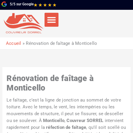
Aller
5/5 sur Google
Noté
★
★
★
★
★
au
5
contenu
sur
5
Accueil
Rénovation de faîtage à Monticello
Rénovation de faîtage à
Monticello
Le faîtage, c’est la ligne de jonction au sommet de votre
toiture. Avec le temps, le vent, les intempéries ou les
mouvements de structure, il peut se fissurer, se desceller
ou se soulever. À
Monticello
,
Couvreur SORREL
intervient
rapidement pour la
réfection de faîtage
, qu’il soit scellé ou