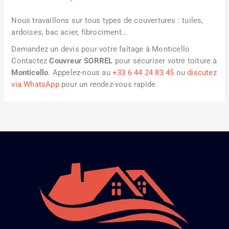
Nous travaillons sur tous types de couvertures : tuiles,
ardoises, bac acier, fibrociment…
Demandez un devis pour votre faîtage à Monticello
Contactez
Couvreur SORREL
pour sécuriser votre toiture à
Monticello
. Appelez-nous au
+33 6 44 24 83 45
ou
discutez
via WhatsApp
pour un rendez-vous rapide.