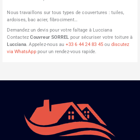
Nous travaillons sur tous types de couvertures : tuiles,
ardoises, bac acier, fibrociment…
Demandez un devis pour votre faîtage à Lucciana
Contactez
Couvreur SORREL
pour sécuriser votre toiture à
Lucciana
. Appelez-nous au
+33 6 44 24 83 45
ou
discutez
via WhatsApp
pour un rendez-vous rapide.