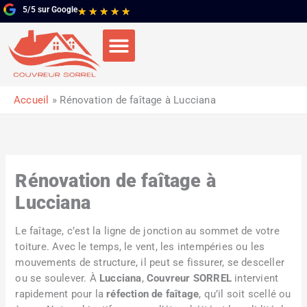
Aller
5/5 sur Google
Noté
★
★
★
★
★
au
5
contenu
sur
5
Accueil
Rénovation de faîtage à Lucciana
Rénovation de faîtage à
Lucciana
Le faîtage, c’est la ligne de jonction au sommet de votre
toiture. Avec le temps, le vent, les intempéries ou les
mouvements de structure, il peut se fissurer, se desceller
ou se soulever. À
Lucciana
,
Couvreur SORREL
intervient
rapidement pour la
réfection de faîtage
, qu’il soit scellé ou