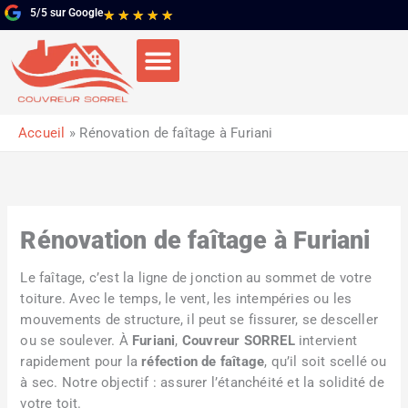
Aller
5/5 sur Google
Noté
★
★
★
★
★
au
5
contenu
sur
5
Accueil
Rénovation de faîtage à Furiani
Rénovation de faîtage à Furiani
Le faîtage, c’est la ligne de jonction au sommet de votre
toiture. Avec le temps, le vent, les intempéries ou les
mouvements de structure, il peut se fissurer, se desceller
ou se soulever. À
Furiani
,
Couvreur SORREL
intervient
rapidement pour la
réfection de faîtage
, qu’il soit scellé ou
à sec. Notre objectif : assurer l’étanchéité et la solidité de
votre toit.