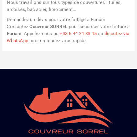
Nous travaillons sur tous types de couvertures : tuiles,
ardoises, bac acier, fibrociment…
Demandez un devis pour votre faîtage à Furiani
Contactez
Couvreur SORREL
pour sécuriser votre toiture à
Furiani
. Appelez-nous au
+33 6 44 24 83 45
ou
discutez via
WhatsApp
pour un rendez-vous rapide.