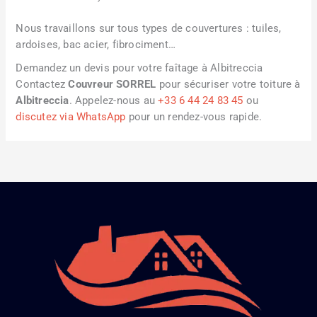
Nous travaillons sur tous types de couvertures : tuiles,
ardoises, bac acier, fibrociment…
Demandez un devis pour votre faîtage à Albitreccia
Contactez
Couvreur SORREL
pour sécuriser votre toiture à
Albitreccia
. Appelez-nous au
+33 6 44 24 83 45
ou
discutez via WhatsApp
pour un rendez-vous rapide.