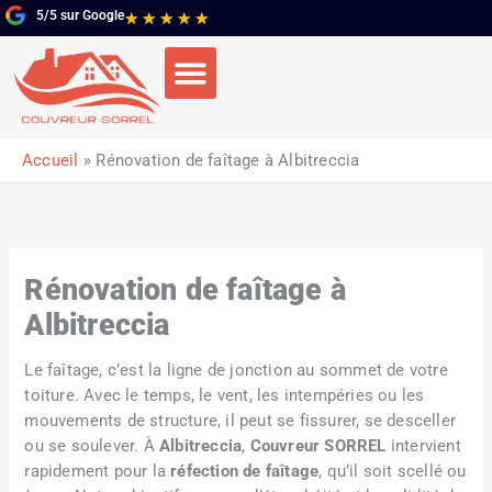
Aller
5/5 sur Google
Noté
★
★
★
★
★
au
5
contenu
sur
5
Accueil
Rénovation de faîtage à Albitreccia
Rénovation de faîtage à
Albitreccia
Le faîtage, c’est la ligne de jonction au sommet de votre
toiture. Avec le temps, le vent, les intempéries ou les
mouvements de structure, il peut se fissurer, se desceller
ou se soulever. À
Albitreccia
,
Couvreur SORREL
intervient
rapidement pour la
réfection de faîtage
, qu’il soit scellé ou