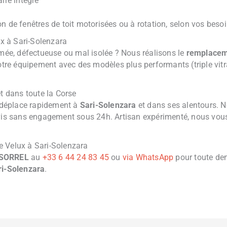
aire intégré
 de fenêtres de toit motorisées ou à rotation, selon vos besoins
x à Sari-Solenzara
îmée, défectueuse ou mal isolée ? Nous réalisons le
remplaceme
 votre équipement avec des modèles plus performants (triple vi
et dans toute la Corse
déplace rapidement à
Sari-Solenzara
et dans ses alentours. N
is sans engagement sous 24h. Artisan expérimenté, nous vous 
e Velux à Sari-Solenzara
 SORREL
au
+33 6 44 24 83 45
ou
via WhatsApp
pour toute dem
ri-Solenzara
.