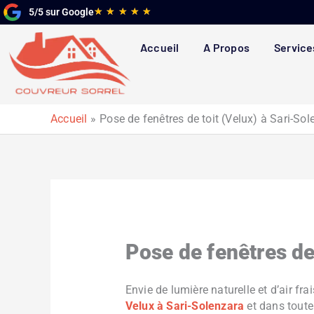
Aller
Noté
★
★
★
★
★
5/5 sur Google
au
5
contenu
sur
Accueil
A Propos
Service
5
Accueil
Pose de fenêtres de toit (Velux) à Sari-So
Pose de fenêtres de
Envie de lumière naturelle et d’air f
Velux à Sari-Solenzara
et dans toute