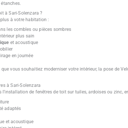
t étanches.
it à Sari-Solenzara ?
plus à votre habitation :
ns les combles ou pièces sombres
ntérieur plus sain
ique
et acoustique
obilier
irage en journée
e vous souhaitiez moderniser votre intérieur, la pose de Velu
res à Sari-Solenzara
l’installation de fenêtres de toit sur tuiles, ardoises ou zinc, e
iture
té adaptés
que et acoustique