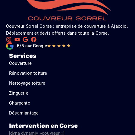
Couvreur Sorrel Corse : entreprise de couverture à Ajaccio.
Déplacement et devis offerts dans toute la Corse.
Noté
5/5 sur Google
★
★
★
★
★
5
Services
sur
Couverture
5
Rénovation toiture
Nettoyage toiture
Zinguerie
Charpente
Désamiantage
Intervention en Corse
[dyna dynami= »couvreur »]