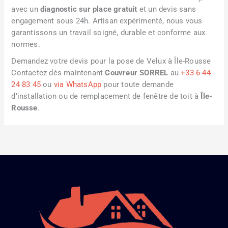
avec un
diagnostic sur place gratuit
et un devis sans
engagement sous 24h. Artisan expérimenté, nous vous
garantissons un travail soigné, durable et conforme aux
normes.
Demandez votre devis pour la pose de Velux à Île-Rousse
Contactez dès maintenant
Couvreur SORREL
au
+33 6 44
24 83 45
ou
via WhatsApp
pour toute demande
d’installation ou de remplacement de fenêtre de toit à
Île-
Rousse
.