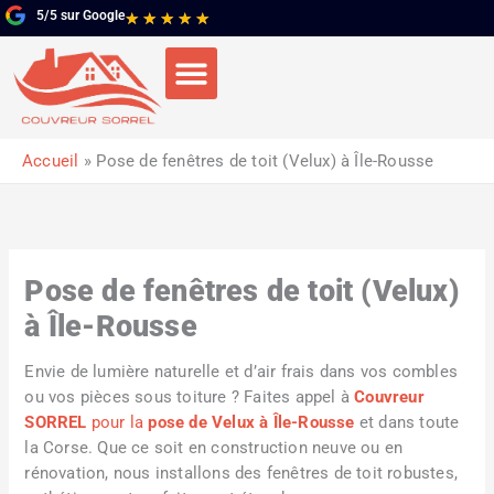
Aller
5/5 sur Google
Noté
★
★
★
★
★
au
5
contenu
sur
5
Accueil
Pose de fenêtres de toit (Velux) à Île-Rousse
Pose de fenêtres de toit (Velux)
à Île-Rousse
Envie de lumière naturelle et d’air frais dans vos combles
ou vos pièces sous toiture ? Faites appel à
Couvreur
SORREL
pour la
pose de Velux à Île-Rousse
et dans toute
la Corse. Que ce soit en construction neuve ou en
rénovation, nous installons des fenêtres de toit robustes,