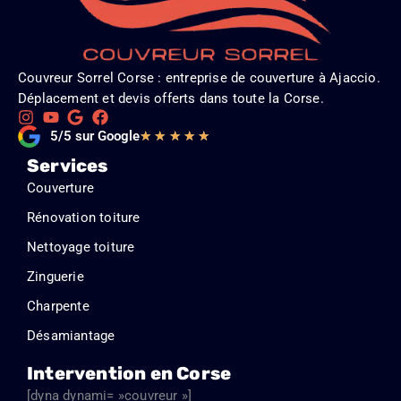
Couvreur Sorrel Corse : entreprise de couverture à Ajaccio.
Déplacement et devis offerts dans toute la Corse.
Noté
5/5 sur Google
★
★
★
★
★
5
Services
sur
Couverture
5
Rénovation toiture
Nettoyage toiture
Zinguerie
Charpente
Désamiantage
Intervention en Corse
[dyna dynami= »couvreur »]