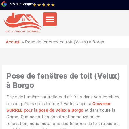
Aller
5/5 sur Google
Noté
★
★
★
★
★
au
5
contenu
sur
5
Accueil
Pose de fenêtres de toit (Velux) à Borgo
Pose de fenêtres de toit (Velux)
à Borgo
Envie de lumière naturelle et d’air frais dans vos combles
ou vos pièces sous toiture ? Faites appel à
Couvreur
SORREL
pour la
pose de Velux à Borgo
et dans toute la
Corse. Que ce soit en construction neuve ou en
rénovation, nous installons des fenêtres de toit robustes,