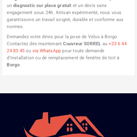
un
diagnostic sur place gratuit
et un devis sans
engagement sous 24h. Artisan expérimenté, nous vous
garantissons un travail soigné, durable et conforme aux
normes.
Demandez votre devis pour la pose de Velux à Borgo
Contactez dès maintenant
Couvreur SORREL
au
+33 6 44
24 83 45
ou
via WhatsApp
pour toute demande
d’installation ou de remplacement de fenêtre de toit à
Borgo
.