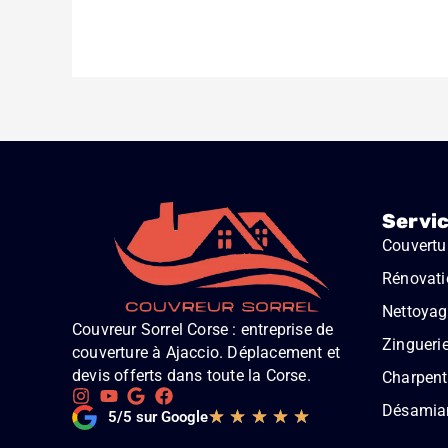
Servi
Couvertu
Rénovati
Nettoyage
Couvreur Sorrel Corse : entreprise de
Zingueri
couverture à Ajaccio. Déplacement et
devis offerts dans toute la Corse.
Charpent
Désamia
Noté
★
★
★
★
★
5/5 sur Google
5