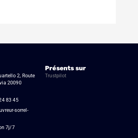
Présents sur
artello 2, Route
Trustpilot
via 20090
24 83 45
vreur-sorrel-
on 7j/7