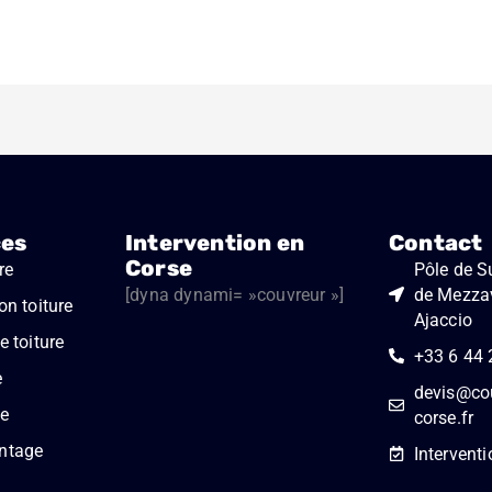
ces
Intervention en
Contact
Corse
re
Pôle de Su
[dyna dynami= »couvreur »]
de Mezza
on toiture
Ajaccio
 toiture
+33 6 44 
e
devis@cou
e
corse.fr
ntage
Interventi