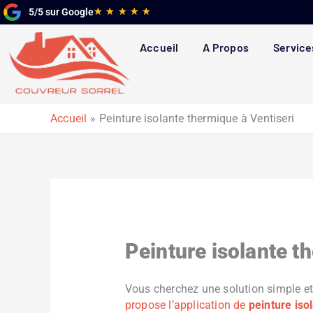
Aller
Noté
★
★
★
★
★
5/5 sur Google
au
5
contenu
sur
Accueil
A Propos
Service
5
Accueil
Peinture isolante thermique à Ventiseri
Peinture isolante t
Vous cherchez une solution simple et
propose l’application de
peinture iso