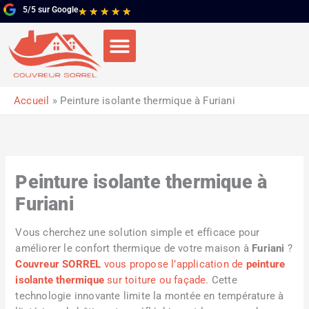
Aller
5/5 sur Google
Noté
★
★
★
★
★
au
5
contenu
sur
5
Accueil
Peinture isolante thermique à Furiani
Peinture isolante thermique à
Furiani
Vous cherchez une solution simple et efficace pour
améliorer le confort thermique de votre maison à
Furiani
?
Couvreur SORREL
vous propose l’application de
peinture
isolante thermique
sur toiture ou façade
. Cette
technologie innovante limite la montée en température à