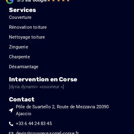
5/5 sur Google
5
Services
sur
Couverture
5
Rénovation toiture
Nettoyage toiture
Zinguerie
Charpente
Désamiantage
Intervention en Corse
[dyna dynami= »couvreur »]
Contact
Pôle de Suartello 2, Route de Mezzavia 20090
Ajaccio
+33 6 44 24 83 45
devis@couvreur-sorrel-corse.fr