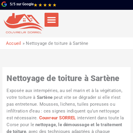
Aller
5/5 sur Google
Noté
★
★
★
★
★
au
5
contenu
sur
5
Accueil
Nettoyage de toiture à Sartène
Nettoyage de toiture à Sartène
Exposée aux intempéries, au sel marin et à la végétation,
votre toiture à
Sartène
peut vite se dégrader si elle n’est
pas entretenue. Mousses, lichens, tuiles poreuses ou
infiltration d’eau : ces signes indiquent qu’un nettoyage
est nécessaire.
Couvreur SORREL
intervient dans toute la
Corse pour le
nettoyage, le démoussage et le traitement
de toiture
, avec des techniques adaptées à chaque