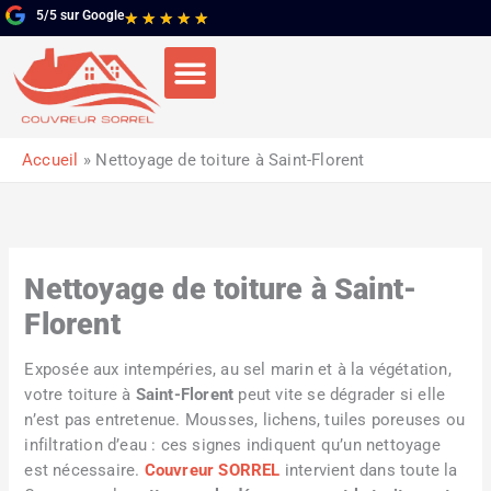
Aller
5/5 sur Google
Noté
★
★
★
★
★
au
5
contenu
sur
5
Accueil
Nettoyage de toiture à Saint-Florent
Nettoyage de toiture à Saint-
Florent
Exposée aux intempéries, au sel marin et à la végétation,
votre toiture à
Saint-Florent
peut vite se dégrader si elle
n’est pas entretenue. Mousses, lichens, tuiles poreuses ou
infiltration d’eau : ces signes indiquent qu’un nettoyage
est nécessaire.
Couvreur SORREL
intervient dans toute la