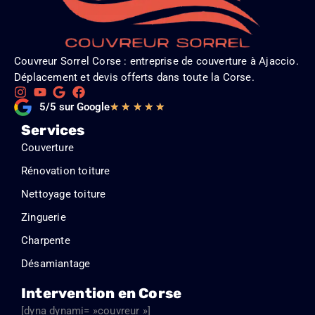
Couvreur Sorrel Corse : entreprise de couverture à Ajaccio.
Déplacement et devis offerts dans toute la Corse.
Noté
5/5 sur Google
★
★
★
★
★
5
Services
sur
Couverture
5
Rénovation toiture
Nettoyage toiture
Zinguerie
Charpente
Désamiantage
Intervention en Corse
[dyna dynami= »couvreur »]