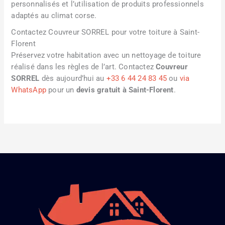
personnalisés et l’utilisation de produits professionnels
adaptés au climat corse.
Contactez Couvreur SORREL pour votre toiture à Saint-
Florent
Préservez votre habitation avec un nettoyage de toiture
réalisé dans les règles de l’art. Contactez
Couvreur
SORREL
dès aujourd’hui au
+33 6 44 24 83 45
ou
via
WhatsApp
pour un
devis gratuit à Saint-Florent
.