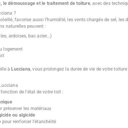
, le démoussage et le traitement de toiture
, avec des techni
cciana ?
leillé, favorise aussi l’humidité, les vents chargés de sel, les
ns naturelles peuvent :
es, ardoises, bac acier…)
u
du logement
oit
elle à
Lucciana
, vous prolongez la durée de vie de votre toitur
 Lucciana
nction de l’état de votre toit :
nique
r préserver les matériaux
icide ou algicide
e
pour renforcer l’étanchéité