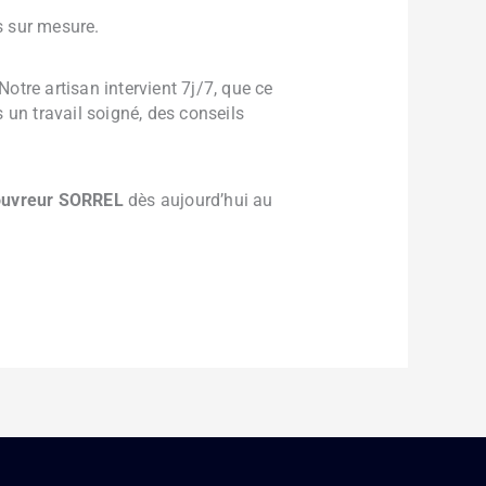
s sur mesure.
tre artisan intervient 7j/7, que ce
 un travail soigné, des conseils
uvreur SORREL
dès aujourd’hui au