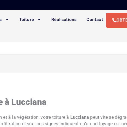
s
Toiture
Réalisations
Contact
OBTE
re à Lucciana
et à la végétation, votre toiture à
Lucciana
peut vite se dégrad
infiltration d’eau : ces signes indiquent qu’un nettoyage est n