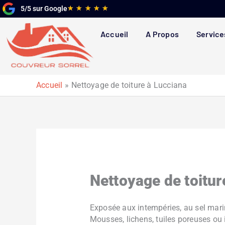
Aller
Noté
★
★
★
★
★
5/5 sur Google
au
5
contenu
sur
Accueil
A Propos
Service
5
Accueil
Nettoyage de toiture à Lucciana
Nettoyage de toitu
Exposée aux intempéries, au sel marin 
Mousses, lichens, tuiles poreuses ou 