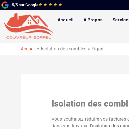
Aller
Noté
★
★
★
★
★
5/5 sur Google
au
5
contenu
sur
Accueil
A Propos
Service
5
Accueil
Isolation des combles à Figari
Isolation des combl
Vous souhaitez réduire vos factures 
dans vos travaux d’
isolation des co