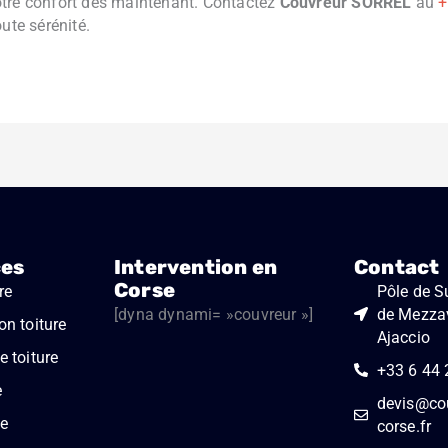
otre confort dès maintenant. Contactez
Couvreur SORREL
au
+
ute sérénité.
ces
Intervention en
Contact
Corse
re
Pôle de Su
[dyna dynami= »couvreur »]
de Mezza
on toiture
Ajaccio
 toiture
+33 6 44 
e
devis@cou
e
corse.fr