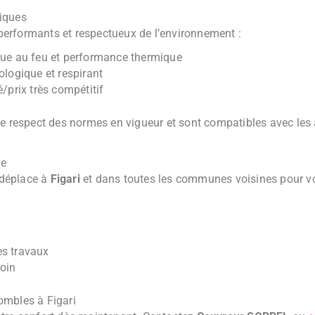
iques
, performants et respectueux de l’environnement :
nue au feu et performance thermique
ologique et respirant
é/prix très compétitif
e respect des normes en vigueur et sont compatibles avec les 
se
déplace à
Figari
et dans toutes les communes voisines pour vos
es travaux
soin
ombles à Figari