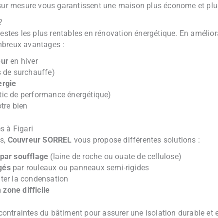
 sur mesure vous garantissent une maison plus économe et plus 
?
gestes les plus rentables en rénovation énergétique. En améli
mbreux avantages :
eur
en hiver
 de surchauffe)
ergie
ic de performance énergétique)
tre bien
s à Figari
es,
Couvreur SORREL
vous propose différentes solutions :
par soufflage
(laine de roche ou ouate de cellulose)
gés
par rouleaux ou panneaux semi-rigides
iter la condensation
zone difficile
ntraintes du bâtiment pour assurer une isolation durable et e