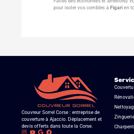
Faites des économies et améliorez v
pour isoler vos combles à
Figari
en to
Servi
Couvertu
Rénovati
Nettoyage
Couvreur Sorrel Corse : entreprise de
Zingueri
couverture à Ajaccio. Déplacement et
devis offerts dans toute la Corse.
Charpent