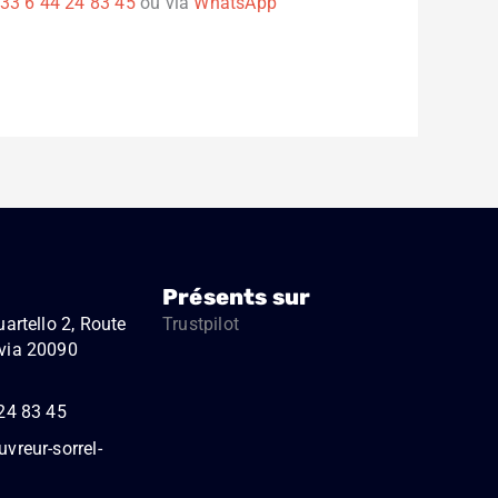
33 6 44 24 83 45
ou via
WhatsApp
Présents sur
artello 2, Route
Trustpilot
via 20090
24 83 45
vreur-sorrel-