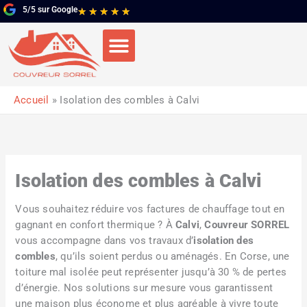
Aller
5/5 sur Google
Noté
★
★
★
★
★
au
5
contenu
sur
5
Accueil
Isolation des combles à Calvi
Isolation des combles à Calvi
Vous souhaitez réduire vos factures de chauffage tout en
gagnant en confort thermique ? À
Calvi
,
Couvreur SORREL
vous accompagne dans vos travaux d’
isolation des
combles
, qu’ils soient perdus ou aménagés. En Corse, une
toiture mal isolée peut représenter jusqu’à 30 % de pertes
d’énergie. Nos solutions sur mesure vous garantissent
une maison plus économe et plus agréable à vivre toute