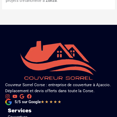
projets d’étanchéité à
Zonza
.
Couvreur Sorrel Corse : entreprise de couverture à Ajaccio.
Déplacement et devis offerts dans toute la Corse.
Noté
5/5 sur Google
★
★
★
★
★
5
Services
sur
Couverture