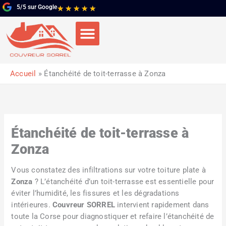
Aller
5/5 sur Google
Noté
★
★
★
★
★
au
5
contenu
sur
5
Accueil
Étanchéité de toit-terrasse à Zonza
Étanchéité de toit-terrasse à
Zonza
Vous constatez des infiltrations sur votre toiture plate à
Zonza
? L’étanchéité d’un toit-terrasse est essentielle pour
éviter l’humidité, les fissures et les dégradations
intérieures.
Couvreur SORREL
intervient rapidement dans
toute la Corse pour diagnostiquer et refaire l’étanchéité de