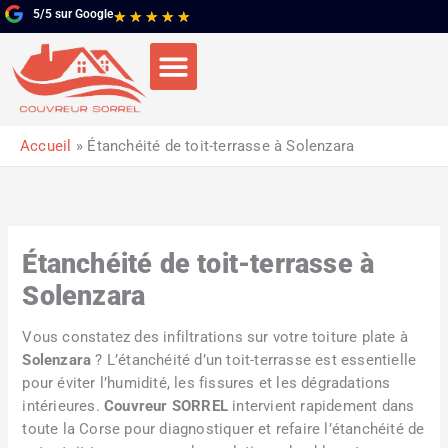
Aller
5/5 sur Google
Noté
★
★
★
★
★
au
5
contenu
sur
5
Accueil
Étanchéité de toit-terrasse à Solenzara
Étanchéité de toit-terrasse à
Solenzara
Vous constatez des infiltrations sur votre toiture plate à
Solenzara
? L’étanchéité d’un toit-terrasse est essentielle
pour éviter l’humidité, les fissures et les dégradations
intérieures.
Couvreur SORREL
intervient rapidement dans
toute la Corse pour diagnostiquer et refaire l’étanchéité de