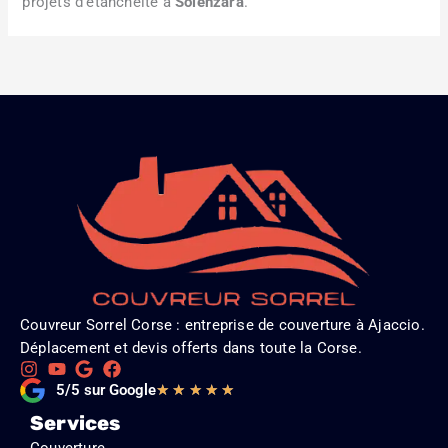
projets d’étanchéité à
Solenzara
.
Couvreur Sorrel Corse : entreprise de couverture à Ajaccio.
Déplacement et devis offerts dans toute la Corse.
Noté
5/5 sur Google
★
★
★
★
★
5
Services
sur
Couverture