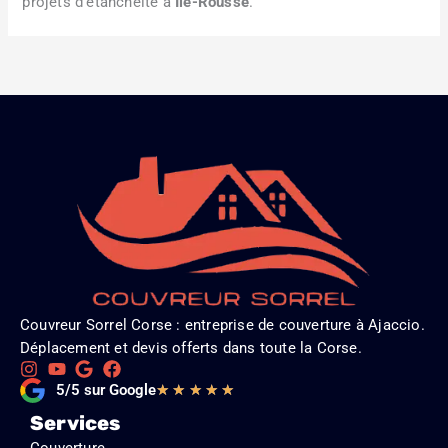
projets d’étanchéité à
Île-Rousse
.
Couvreur Sorrel Corse : entreprise de couverture à Ajaccio.
Déplacement et devis offerts dans toute la Corse.
Noté
5/5 sur Google
★
★
★
★
★
5
Services
sur
Couverture