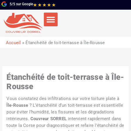
Aller
5/5 sur Google
Noté
★
★
★
★
★
au
5
contenu
sur
5
Accueil
Étanchéité de toit-terrasse à Île-Rousse
Étanchéité de toit-terrasse à Île-
Rousse
Vous constatez des infiltrations sur votre toiture plate à
Île-Rousse
? L’étanchéité d’un toit-terrasse est essentielle
pour éviter l’humidité, les fissures et les dégradations
intérieures.
Couvreur SORREL
intervient rapidement dans
toute la Corse pour diagnostiquer et refaire l’étanchéité de