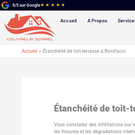
Aller
Noté
★
★
★
★
★
5/5 sur Google
au
5
contenu
sur
Accueil
A Propos
Service
5
Accueil
Étanchéité de toit-terrasse à Bonifacio
Étanchéité de toit-t
Vous constatez des infiltrations sur v
les fissures et les dégradations intér