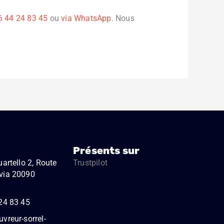
6 44 24 83 45
ou
via WhatsApp
. Nous
Présents sur
artello 2, Route
Trustpilot
via 20090
24 83 45
vreur-sorrel-