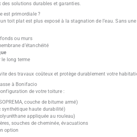
ec des solutions durables et garanties.
se est primordiale ?
un toit plat est plus exposé à la stagnation de l’eau. Sans une
afonds ou murs
membrane d’étanchéité
que
 le long terme
ite des travaux coûteux et protège durablement votre habitati
rrasse à Bonifacio
nfiguration de votre toiture :
 SOPREMA, couche de bitume armé)
synthétique haute durabilité)
olyuréthane appliquée au rouleau)
tères, souches de cheminée, évacuations
n option