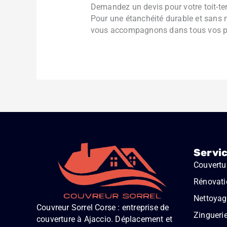
Demandez un devis pour votre toit-te
Pour une étanchéité durable et sans 
vous accompagnons dans tous vos pr
Servi
Couvertu
Rénovati
Nettoyage
Couvreur Sorrel Corse : entreprise de
Zingueri
couverture à Ajaccio. Déplacement et