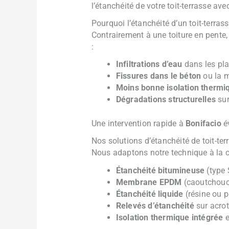
l’étanchéité de votre toit-terrasse av
Pourquoi l’étanchéité d’un toit-terras
Contrairement à une toiture en pente, 
:
Infiltrations d’eau
dans les pl
Fissures dans le béton
ou la 
Moins bonne isolation thermi
Dégradations structurelles
sur
Une intervention rapide à
Bonifacio
év
Nos solutions d’étanchéité de toit-te
Nous adaptons notre technique à la co
Étanchéité bitumineuse
(type
Membrane EPDM
(caoutchouc 
Étanchéité liquide
(résine ou p
Relevés d’étanchéité
sur acro
Isolation thermique intégrée
e