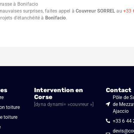
rrasse à Bonifacio
mauvaises surprises, faites appel à
Couvreur SORREL
au
+33 
ojets d’étanchéité à
Bonifacio
.
ces
Intervention en
Contact
Corse
re
Pôle de Su
[dyna dynami= »couvreur »]
de Mezza
on toiture
Ajaccio
 toiture
+33 6 44 
e
devis@cou